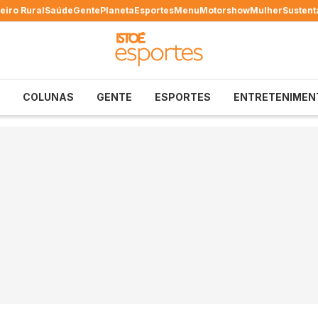
eiro Rural
Saúde
Gente
Planeta
Esportes
Menu
Motorshow
Mulher
Sustent
COLUNAS
GENTE
ESPORTES
ENTRETENIMEN