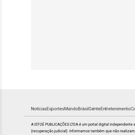
Notícias
Esportes
Mundo
Brasil
Gente
Entretenimento
C
A ISTOÉ PUBLICAÇÕES LTDA é um portal digital independente
(recuperação judicial). Informamos também que não realiza