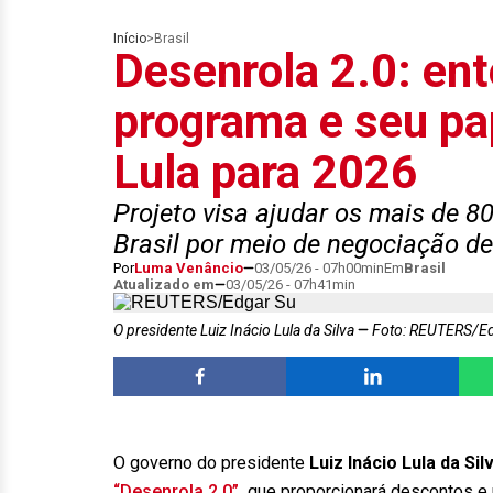
Início
>
Brasil
Desenrola 2.0: en
programa e seu pap
Lula para 2026
Projeto visa ajudar os mais de 8
Brasil por meio de negociação de
Por
Luma Venâncio
03/05/26 - 07h00min
Em
Brasil
Atualizado em
03/05/26 - 07h41min
O presidente Luiz Inácio Lula da Silva
Foto: REUTERS/Ed
O governo do presidente
Luiz Inácio Lula da Si
“Desenrola 2.0”
,
que proporcionará descontos e n