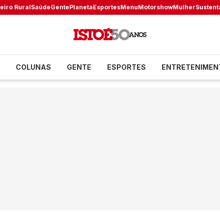
eiro Rural
Saúde
Gente
Planeta
Esportes
Menu
Motorshow
Mulher
Sustent
COLUNAS
GENTE
ESPORTES
ENTRETENIMEN