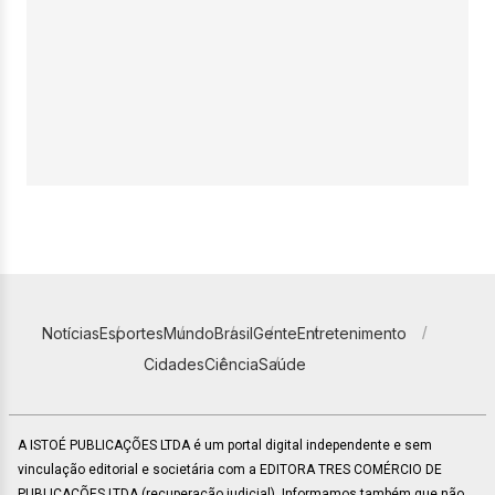
Notícias
Esportes
Mundo
Brasil
Gente
Entretenimento
Cidades
Ciência
Saúde
A ISTOÉ PUBLICAÇÕES LTDA é um portal digital independente e sem
vinculação editorial e societária com a EDITORA TRES COMÉRCIO DE
PUBLICACÕES LTDA (recuperação judicial). Informamos também que não