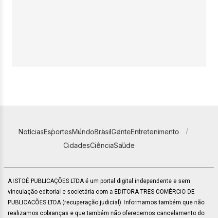
Notícias
Esportes
Mundo
Brasil
Gente
Entretenimento
Cidades
Ciência
Saúde
A ISTOÉ PUBLICAÇÕES LTDA é um portal digital independente e sem
vinculação editorial e societária com a EDITORA TRES COMÉRCIO DE
PUBLICACÕES LTDA (recuperação judicial). Informamos também que não
realizamos cobranças e que também não oferecemos cancelamento do