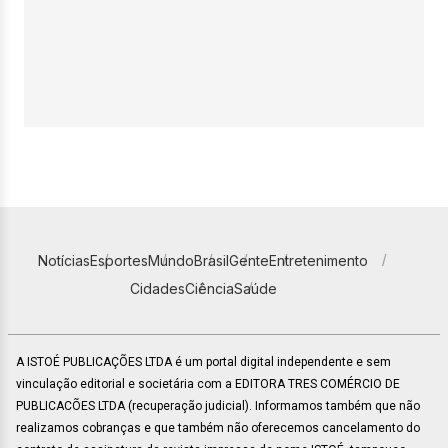
Notícias
Esportes
Mundo
Brasil
Gente
Entretenimento
Cidades
Ciência
Saúde
A ISTOÉ PUBLICAÇÕES LTDA é um portal digital independente e sem
vinculação editorial e societária com a EDITORA TRES COMÉRCIO DE
PUBLICACÕES LTDA (recuperação judicial). Informamos também que não
realizamos cobranças e que também não oferecemos cancelamento do