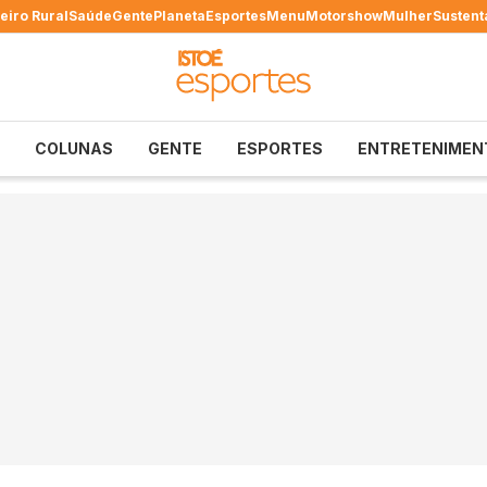
eiro Rural
Saúde
Gente
Planeta
Esportes
Menu
Motorshow
Mulher
Sustent
COLUNAS
GENTE
ESPORTES
ENTRETENIMEN