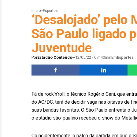
Início
>
Esportes
‘Desalojado’ pelo 
São Paulo ligado p
Juventude
Por
Estadão Conteúdo
12/05/22 - 07h40min
Em
Esportes
Fã de rock’n’roll, o técnico Rogério Ceni, que e
do AC/DC, terá de decidir vaga nas oitavas de fi
suas bandas favoritas. O São Paulo enfrenta o Ju
o estádio são-paulino recebeu o show do Metallic
Coincidentemente, o palco da partida em que o S