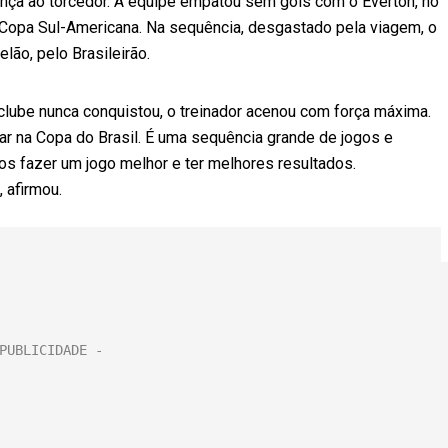
nça ao torcedor. A equipe empatou sem gols com o Everton, no
a Copa Sul-Americana. Na sequência, desgastado pela viagem, o
lão, pelo Brasileirão.
clube nunca conquistou, o treinador acenou com força máxima.
r na Copa do Brasil. É uma sequência grande de jogos e
s fazer um jogo melhor e ter melhores resultados.
 afirmou.