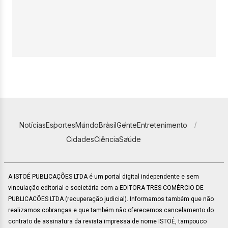
Notícias
Esportes
Mundo
Brasil
Gente
Entretenimento
Cidades
Ciência
Saúde
A ISTOÉ PUBLICAÇÕES LTDA é um portal digital independente e sem
vinculação editorial e societária com a EDITORA TRES COMÉRCIO DE
PUBLICACÕES LTDA (recuperação judicial). Informamos também que não
realizamos cobranças e que também não oferecemos cancelamento do
contrato de assinatura da revista impressa de nome ISTOÉ, tampouco