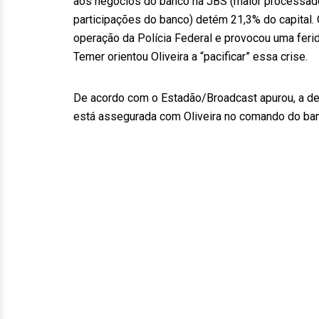
aos negócios do banco na JBS (maior processado
participações do banco) detém 21,3% do capital.
operação da Polícia Federal e provocou uma ferid
Temer orientou Oliveira a “pacificar” essa crise.
De acordo com o Estadão/Broadcast apurou, a dev
está assegurada com Oliveira no comando do ban