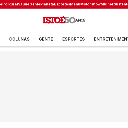
eiro Rural
Saúde
Gente
Planeta
Esportes
Menu
Motorshow
Mulher
Sustent
COLUNAS
GENTE
ESPORTES
ENTRETENIMEN