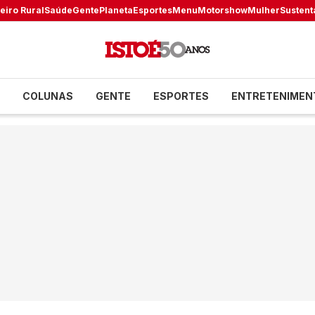
eiro Rural
Saúde
Gente
Planeta
Esportes
Menu
Motorshow
Mulher
Sustent
COLUNAS
GENTE
ESPORTES
ENTRETENIMEN