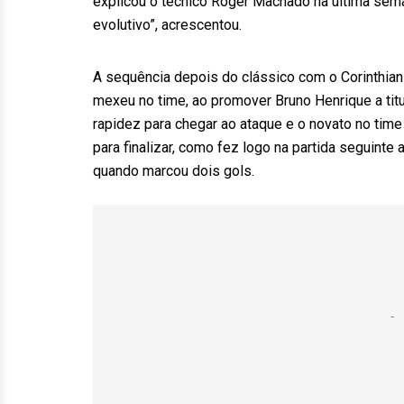
explicou o técnico Roger Machado na última seman
evolutivo”, acrescentou.
A sequência depois do clássico com o Corinthia
mexeu no time, ao promover Bruno Henrique a titu
rapidez para chegar ao ataque e o novato no tim
para finalizar, como fez logo na partida seguinte a
quando marcou dois gols.