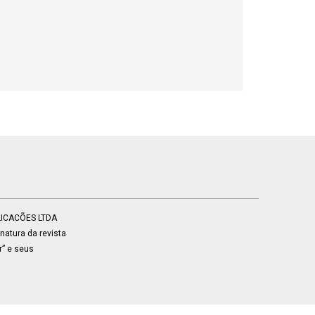
BLICACÕES LTDA
atura da revista
r” e seus