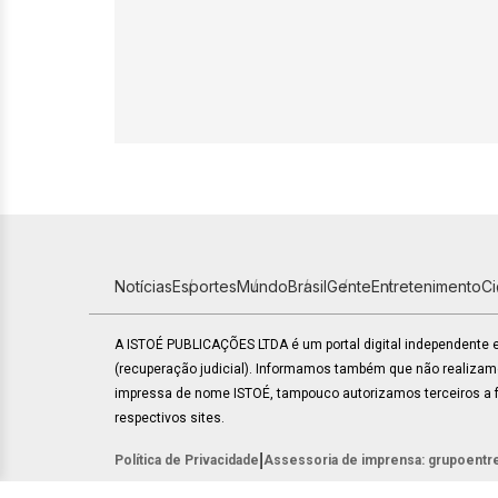
Notícias
Esportes
Mundo
Brasil
Gente
Entretenimento
C
A ISTOÉ PUBLICAÇÕES LTDA é um portal digital independente
(recuperação judicial). Informamos também que não realiza
impressa de nome ISTOÉ, tampouco autorizamos terceiros a fa
respectivos sites.
|
Política de Privacidade
Assessoria de imprensa: grupoentr