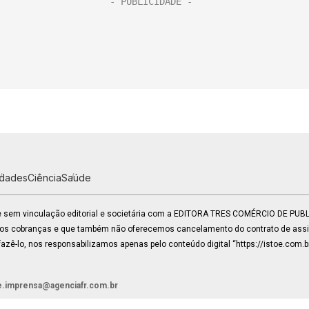
idades
Ciência
Saúde
 e sem vinculação editorial e societária com a EDITORA TRES COMÉRCIO DE PU
mos cobranças e que também não oferecemos cancelamento do contrato de assin
zê-lo, nos responsabilizamos apenas pelo conteúdo digital “https://istoe.com.b
e.imprensa@agenciafr.com.br