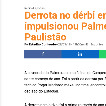
Início
>
Esportes
Derrota no dérbi e
impulsionou Palmei
Paulistão
Por
Estadão Conteúdo
28/03/18 - 11h05min
Em
Esportes
A arrancada do Palmeiras rumo à final do Campeo
neste começo de ano. Foi a partir da derrota por 2
técnico Roger Machado mexeu no time, encontrou 
decisão do Estadual.
A derrota para o rival foi o primeiro revés do an