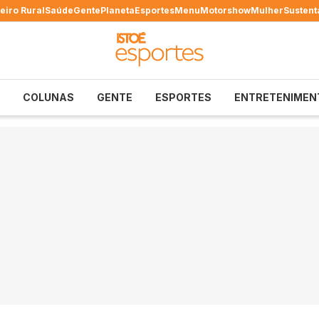
eiro Rural
Saúde
Gente
Planeta
Esportes
Menu
Motorshow
Mulher
Sustent
COLUNAS
GENTE
ESPORTES
ENTRETENIMEN