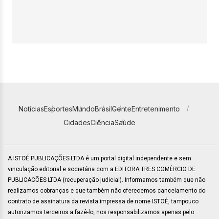
Notícias
Esportes
Mundo
Brasil
Gente
Entretenimento
Cidades
Ciência
Saúde
A ISTOÉ PUBLICAÇÕES LTDA é um portal digital independente e sem
vinculação editorial e societária com a EDITORA TRES COMÉRCIO DE
PUBLICACÕES LTDA (recuperação judicial). Informamos também que não
realizamos cobranças e que também não oferecemos cancelamento do
contrato de assinatura da revista impressa de nome ISTOÉ, tampouco
autorizamos terceiros a fazê-lo, nos responsabilizamos apenas pelo