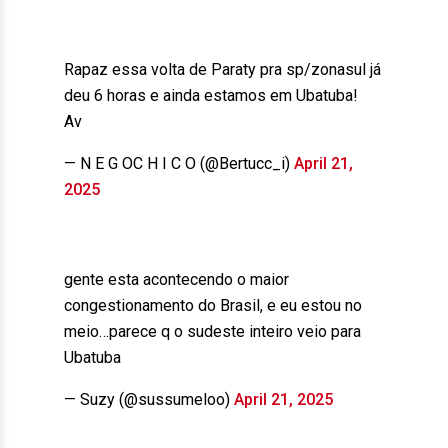
Rapaz essa volta de Paraty pra sp/zonasul já
deu 6 horas e ainda estamos em Ubatuba!
Av
— N E G OC H I C O (@Bertucc_i)
April 21,
2025
gente esta acontecendo o maior
congestionamento do Brasil, e eu estou no
meio…parece q o sudeste inteiro veio para
Ubatuba
— Suzy (@sussumeloo)
April 21, 2025