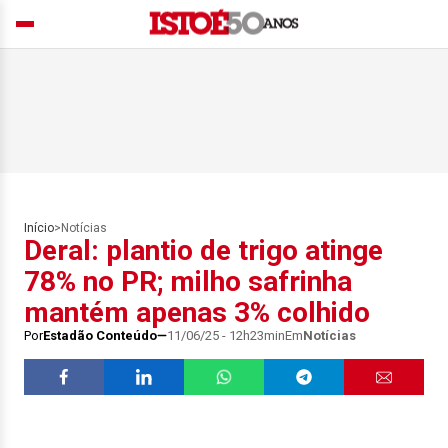
Início
>
Notícias
Deral: plantio de trigo atinge
78% no PR; milho safrinha
mantém apenas 3% colhido
Por
Estadão Conteúdo
11/06/25 - 12h23min
Em
Notícias