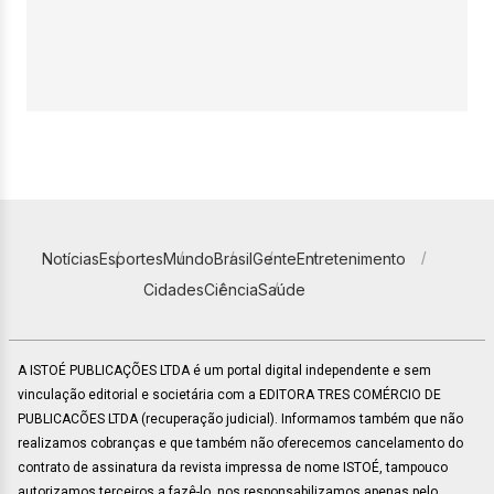
Notícias
Esportes
Mundo
Brasil
Gente
Entretenimento
Cidades
Ciência
Saúde
A ISTOÉ PUBLICAÇÕES LTDA é um portal digital independente e sem
vinculação editorial e societária com a EDITORA TRES COMÉRCIO DE
PUBLICACÕES LTDA (recuperação judicial). Informamos também que não
realizamos cobranças e que também não oferecemos cancelamento do
contrato de assinatura da revista impressa de nome ISTOÉ, tampouco
autorizamos terceiros a fazê-lo, nos responsabilizamos apenas pelo