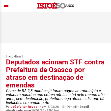
Início
>
Brasil
Deputados acionam STF contra
Prefeitura de Osasco por
atraso em destinação de
emendas
Cerca de R$ 2,8 milhões já foram pagos ao município e
estariam parados nos cofres públicos há pelo menos três
anos, sem destinação; prefeitura nega atraso e diz que há
licitações em andamento
Por
João Vitor Revedilho
16/03/26 - 13h49min
Em
Brasil
Atualizado em
16/03/26 - 14h12min