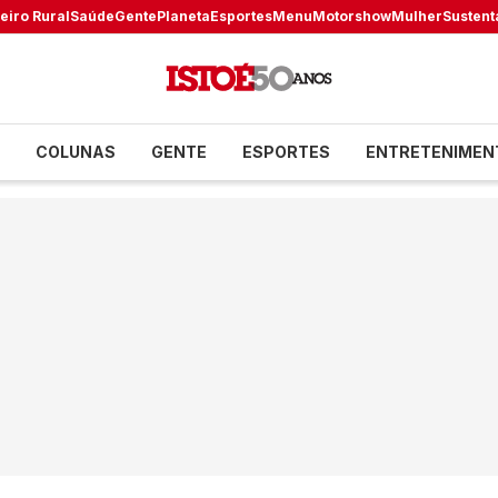
eiro Rural
Saúde
Gente
Planeta
Esportes
Menu
Motorshow
Mulher
Sustent
COLUNAS
GENTE
ESPORTES
ENTRETENIMEN