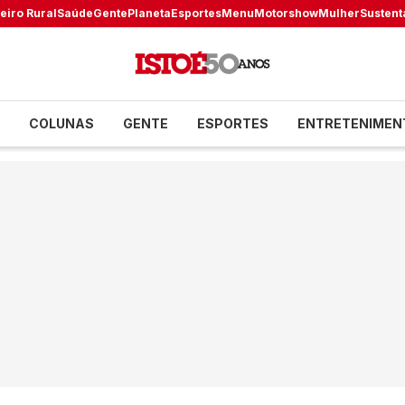
eiro Rural
Saúde
Gente
Planeta
Esportes
Menu
Motorshow
Mulher
Sustent
COLUNAS
GENTE
ESPORTES
ENTRETENIMEN