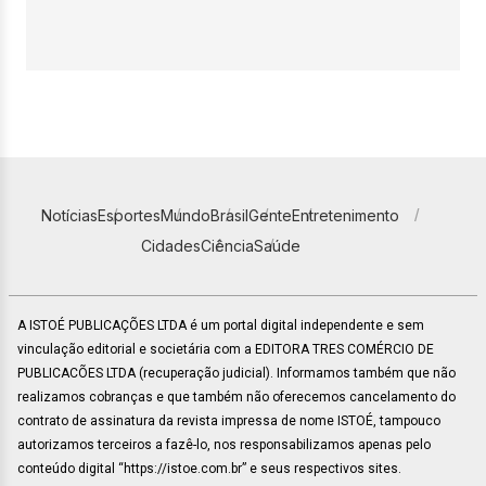
Notícias
Esportes
Mundo
Brasil
Gente
Entretenimento
Cidades
Ciência
Saúde
A ISTOÉ PUBLICAÇÕES LTDA é um portal digital independente e sem
vinculação editorial e societária com a EDITORA TRES COMÉRCIO DE
PUBLICACÕES LTDA (recuperação judicial). Informamos também que não
realizamos cobranças e que também não oferecemos cancelamento do
contrato de assinatura da revista impressa de nome ISTOÉ, tampouco
autorizamos terceiros a fazê-lo, nos responsabilizamos apenas pelo
conteúdo digital “https://istoe.com.br” e seus respectivos sites.