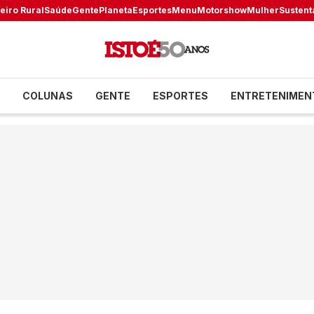
eiro Rural
Saúde
Gente
Planeta
Esportes
Menu
Motorshow
Mulher
Sustent
COLUNAS
GENTE
ESPORTES
ENTRETENIMEN