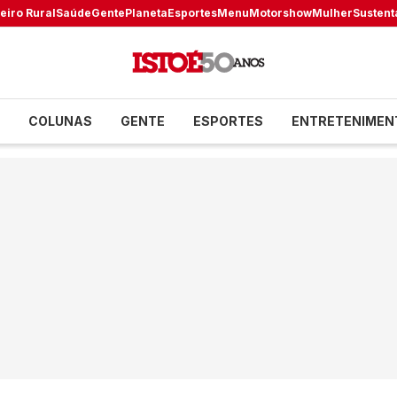
eiro Rural
Saúde
Gente
Planeta
Esportes
Menu
Motorshow
Mulher
Sustent
COLUNAS
GENTE
ESPORTES
ENTRETENIMEN