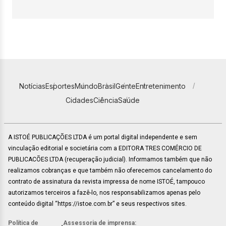
Notícias
Esportes
Mundo
Brasil
Gente
Entretenimento
Cidades
Ciência
Saúde
A ISTOÉ PUBLICAÇÕES LTDA é um portal digital independente e sem
vinculação editorial e societária com a EDITORA TRES COMÉRCIO DE
PUBLICACÕES LTDA (recuperação judicial). Informamos também que não
realizamos cobranças e que também não oferecemos cancelamento do
contrato de assinatura da revista impressa de nome ISTOÉ, tampouco
autorizamos terceiros a fazê-lo, nos responsabilizamos apenas pelo
conteúdo digital “https://istoe.com.br” e seus respectivos sites.
Política de
Assessoria de imprensa: