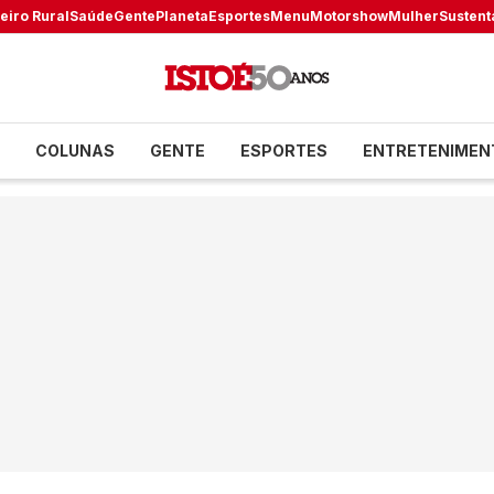
eiro Rural
Saúde
Gente
Planeta
Esportes
Menu
Motorshow
Mulher
Sustent
COLUNAS
GENTE
ESPORTES
ENTRETENIMEN