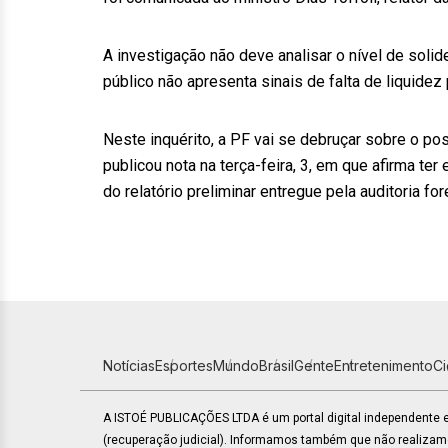
A investigação não deve analisar o nível de solid
público não apresenta sinais de falta de liquid
Neste inquérito, a PF vai se debruçar sobre o 
publicou nota na terça-feira, 3, em que afirma t
do relatório preliminar entregue pela auditoria fo
Notícias
Esportes
Mundo
Brasil
Gente
Entretenimento
C
A ISTOÉ PUBLICAÇÕES LTDA é um portal digital independente
(recuperação judicial). Informamos também que não realiza