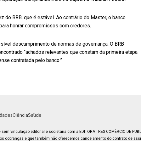
ez do BRB, que é estável. Ao contrário do Master, o banco
ez para honrar compromissos com credores.
possível descumprimento de normas de governança. O BRB
er encontrado “achados relevantes que constam da primeira etapa
rense contratada pelo banco.”
idades
Ciência
Saúde
 e sem vinculação editorial e societária com a EDITORA TRES COMÉRCIO DE PU
mos cobranças e que também não oferecemos cancelamento do contrato de assin