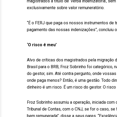
magistrados a título de ‘verba indenizatória’, se
exclusivamente sobre valor remuneratório.
“É o FERJ que paga os nossos instrumentos de tr
pagamento das nossas indenizações”, concluiu 
‘O risco é meu’
Alvo de críticas dos magistrados pela migração 
Brasil para o BRB, Froz Sobrinho foi categórico, 
do gestor, sim. Até contra pergunto, onde voss
onde paga menos? Então, é uma gestão. Todo dinh
dinheiro é um risco. É um risco do gestor. O risco
Froz Sobrinho assumiu a operação, iniciada com 
Tribunal de Contas, com o CNJ, se for o caso, se
bem remunerada”, disse a seus pares. “Excelên