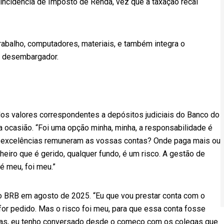
m incidência de Imposto de Renda, vez que a taxação recai
abalho, computadores, materiais, e também integra o
o desembargador.
dos valores correspondentes a depósitos judiciais do Banco do
na ocasião. “Foi uma opção minha, minha, a responsabilidade é
as excelências remuneram as vossas contas? Onde paga mais ou
eiro que é gerido, qualquer fundo, é um risco. A gestão de
 é meu, foi meu.”
o BRB em agosto de 2025. “Eu que vou prestar conta com o
 for pedido. Mas o risco foi meu, para que essa conta fosse
cias, eu tenho conversado desde o começo com os colegas que