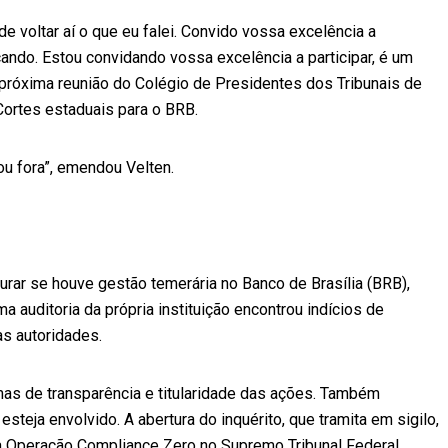
de voltar aí o que eu falei. Convido vossa excelência a
cando. Estou convidando vossa excelência a participar, é um
 próxima reunião do Colégio de Presidentes dos Tribunais de
 Cortes estaduais para o BRB.
ou fora”, emendou Velten.
apurar se houve gestão temerária no Banco de Brasília (BRB),
 auditoria da própria instituição encontrou indícios de
às autoridades.
s de transparência e titularidade das ações. Também
steja envolvido. A abertura do inquérito, que tramita em sigilo,
 da Operação Compliance Zero no Supremo Tribunal Federal.