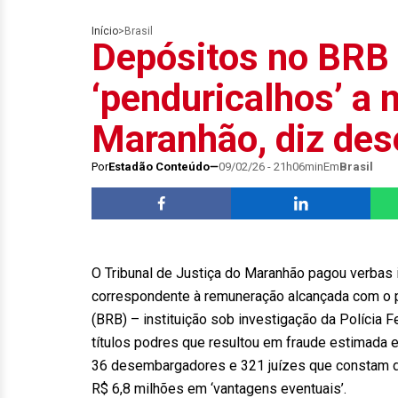
Início
>
Brasil
Depósitos no BRB
‘penduricalhos’ a
Maranhão, diz de
Por
Estadão Conteúdo
09/02/26 - 21h06min
Em
Brasil
O Tribunal de Justiça do Maranhão pagou verbas 
correspondente à remuneração alcançada com o p
(BRB) – instituição sob investigação da Polícia 
títulos podres que resultou em fraude estimada 
36 desembargadores e 321 juízes que constam da
R$ 6,8 milhões em ‘vantagens eventuais’.