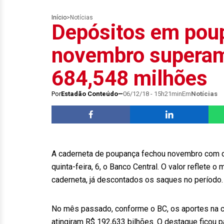
Início
>
Notícias
Depósitos em pou
novembro supera
684,548 milhões
Por
Estadão Conteúdo
06/12/18 - 15h21min
Em
Notícias
A caderneta de poupança fechou novembro com de
quinta-feira, 6, o Banco Central. O valor reflete 
caderneta, já descontados os saques no período.
No mês passado, conforme o BC, os aportes na 
atingiram R$ 192,633 bilhões. O destaque ficou p