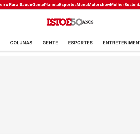
eiro Rural
Saúde
Gente
Planeta
Esportes
Menu
Motorshow
Mulher
Sustent
COLUNAS
GENTE
ESPORTES
ENTRETENIMEN