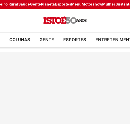
eiro Rural
Saúde
Gente
Planeta
Esportes
Menu
Motorshow
Mulher
Sustent
COLUNAS
GENTE
ESPORTES
ENTRETENIMEN