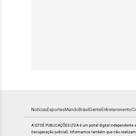
Notícias
Esportes
Mundo
Brasil
Gente
Entretenimento
C
A ISTOÉ PUBLICAÇÕES LTDA é um portal digital independente
(recuperação judicial). Informamos também que não realiza