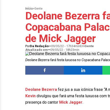
Início
>
Gente
Deolane Bezerra fa
Copacabana Palac
de Mick Jagger
Por
Da Redação
09/05/22 - 17h34min
Em
Gente
Atualizado em
09/05/22 - 18h23min
Deolane Bezerra fará festa luxuosa no Copacabana Pala
Deolane Bezerra
fez jus a sua icônica frase “A
Kevin
divulgou que fará uma festa luxuosa com tr
presença do cantor
Mick Jagger
.