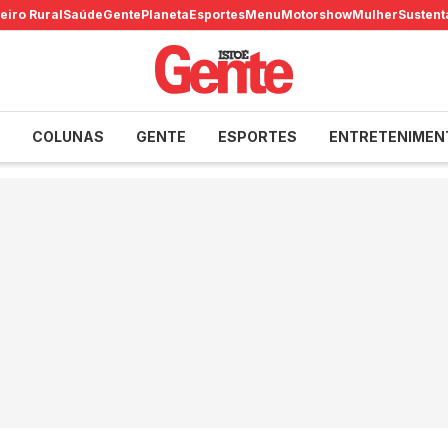
eiro Rural
Saúde
Gente
Planeta
Esportes
Menu
Motorshow
Mulher
Sustent
COLUNAS
GENTE
ESPORTES
ENTRETENIMEN