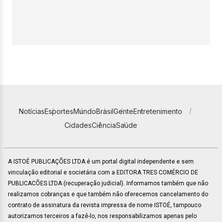
Notícias
Esportes
Mundo
Brasil
Gente
Entretenimento
Cidades
Ciência
Saúde
A ISTOÉ PUBLICAÇÕES LTDA é um portal digital independente e sem
vinculação editorial e societária com a EDITORA TRES COMÉRCIO DE
PUBLICACÕES LTDA (recuperação judicial). Informamos também que não
realizamos cobranças e que também não oferecemos cancelamento do
contrato de assinatura da revista impressa de nome ISTOÉ, tampouco
autorizamos terceiros a fazê-lo, nos responsabilizamos apenas pelo