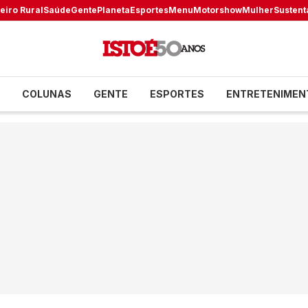
eiro Rural
Saúde
Gente
Planeta
Esportes
Menu
Motorshow
Mulher
Sustent
COLUNAS
GENTE
ESPORTES
ENTRETENIMEN