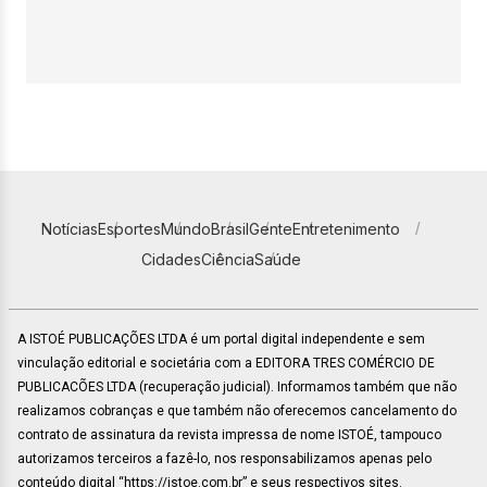
Notícias
Esportes
Mundo
Brasil
Gente
Entretenimento
Cidades
Ciência
Saúde
A ISTOÉ PUBLICAÇÕES LTDA é um portal digital independente e sem
vinculação editorial e societária com a EDITORA TRES COMÉRCIO DE
PUBLICACÕES LTDA (recuperação judicial). Informamos também que não
realizamos cobranças e que também não oferecemos cancelamento do
contrato de assinatura da revista impressa de nome ISTOÉ, tampouco
autorizamos terceiros a fazê-lo, nos responsabilizamos apenas pelo
conteúdo digital “https://istoe.com.br” e seus respectivos sites.