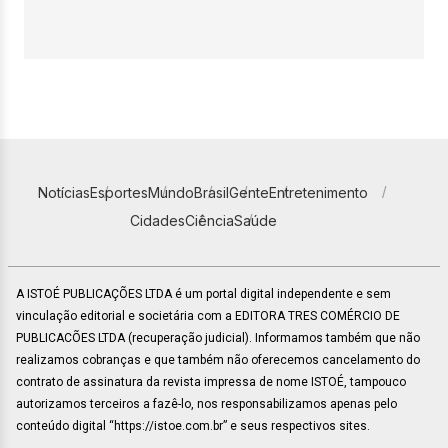
Notícias
Esportes
Mundo
Brasil
Gente
Entretenimento
Cidades
Ciência
Saúde
A ISTOÉ PUBLICAÇÕES LTDA é um portal digital independente e sem
vinculação editorial e societária com a EDITORA TRES COMÉRCIO DE
PUBLICACÕES LTDA (recuperação judicial). Informamos também que não
realizamos cobranças e que também não oferecemos cancelamento do
contrato de assinatura da revista impressa de nome ISTOÉ, tampouco
autorizamos terceiros a fazê-lo, nos responsabilizamos apenas pelo
conteúdo digital “https://istoe.com.br” e seus respectivos sites.