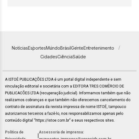
Notícias
Esportes
Mundo
Brasil
Gente
Entretenimento
Cidades
Ciência
Saúde
A ISTOÉ PUBLICAÇÕES LTDA é um portal digital independente e sem
vinculação editorial e societária com a EDITORA TRES COMÉRCIO DE
PUBLICACÕES LTDA (recuperação judicial). Informamos também que não
realizamos cobranças e que também não oferecemos cancelamento do
contrato de assinatura da revista impressa de nome ISTOÉ, tampouco
autorizamos terceiros a fazê-lo, nos responsabilizamos apenas pelo
conteúdo digital “https://istoe.com.br” e seus respectivos sites.
Política de
Assessoria de imprensa:
|