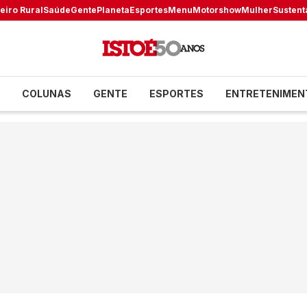
eiro Rural
Saúde
Gente
Planeta
Esportes
Menu
Motorshow
Mulher
Sustent
COLUNAS
GENTE
ESPORTES
ENTRETENIMEN