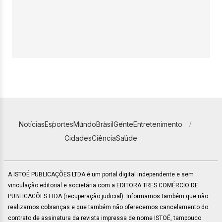
Notícias
Esportes
Mundo
Brasil
Gente
Entretenimento
Cidades
Ciência
Saúde
A ISTOÉ PUBLICAÇÕES LTDA é um portal digital independente e sem
vinculação editorial e societária com a EDITORA TRES COMÉRCIO DE
PUBLICACÕES LTDA (recuperação judicial). Informamos também que não
realizamos cobranças e que também não oferecemos cancelamento do
contrato de assinatura da revista impressa de nome ISTOÉ, tampouco