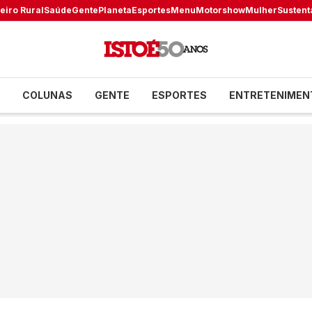
eiro Rural
Saúde
Gente
Planeta
Esportes
Menu
Motorshow
Mulher
Sustent
COLUNAS
GENTE
ESPORTES
ENTRETENIMEN