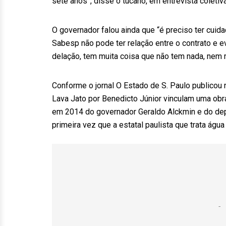
sete anos”, disse o tucano, em entrevista coleti
O governador falou ainda que “é preciso ter cui
Sabesp não pode ter relação entre o contrato e 
delação, tem muita coisa que não tem nada, nem r
Conforme o jornal O Estado de S. Paulo publicou 
Lava Jato por Benedicto Júnior vinculam uma obr
em 2014 do governador Geraldo Alckmin e do de
primeira vez que a estatal paulista que trata ág