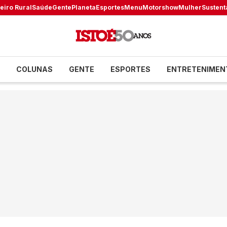
eiro Rural
Saúde
Gente
Planeta
Esportes
Menu
Motorshow
Mulher
Sustent
COLUNAS
GENTE
ESPORTES
ENTRETENIMEN