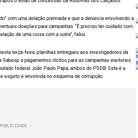
va após o leilão de concessão da Rodovias dos Calçados.
dado” com uma delação premiada e que a denúncia envolvendo a
eventuais doações para campanhas. “É preciso ter cuidado com
elação de uma coisa com a outra”, falou.
nesta terça-feira, planilhas entregues aos investigadores da
a Sabesp a pagamentos ilícitos para as campanhas eleitorais
putado federal João Paulo Papa, ambos do PSDB. Esta é a
ua e esgoto é envolvida no esquema de corrupção.