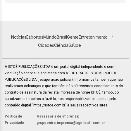
Notícias
Esportes
Mundo
Brasil
Gente
Entretenimento
Cidades
Ciência
Saúde
A ISTOÉ PUBLICAÇÕES LTDA é um portal digital independente e sem
vinculação editorial e societária com a EDITORA TRES COMÉRCIO DE
PUBLICACÕES LTDA (recuperação judicial). Informamos também que não
realizamos cobranças e que também não oferecemos cancelamento do
contrato de assinatura da revista impressa de nome ISTOÉ, tampouco
autorizamos terceiros a fazê-lo, nos responsabilizamos apenas pelo
conteúdo digital “https://istoe.com.br” e seus respectivos sites.
Política de
Assessoria de imprensa:
|
Privacidade
grupoentre.imprensa@agenciafr.com.br