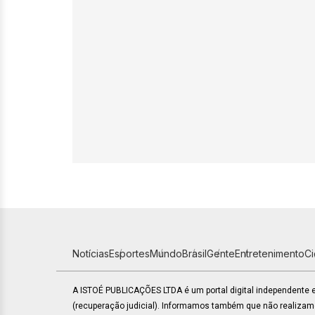
Notícias
Esportes
Mundo
Brasil
Gente
Entretenimento
C
A ISTOÉ PUBLICAÇÕES LTDA é um portal digital independente
(recuperação judicial). Informamos também que não realiza