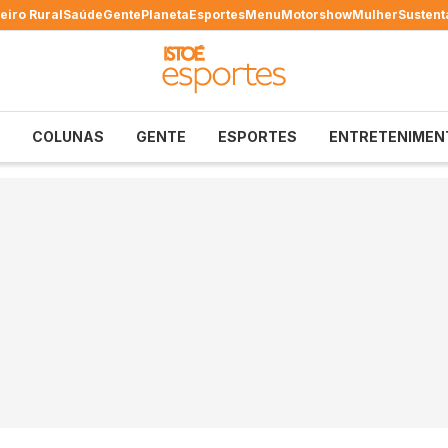
eiro Rural
Saúde
Gente
Planeta
Esportes
Menu
Motorshow
Mulher
Sustent
COLUNAS
GENTE
ESPORTES
ENTRETENIMEN