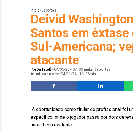
Início
>
Esportes
Deivid Washington
Santos em êxtase 
Sul-Americana; ve
atacante
Por
Da IstoÉ
04/05/23 - 07h00min
Em
Esportes
Atualizado em
04/11/24 - 11h36min
A oportunidade como titular do profissional foi 
específico, onde o jogador passa por dois defen
anos, ficou evidente.