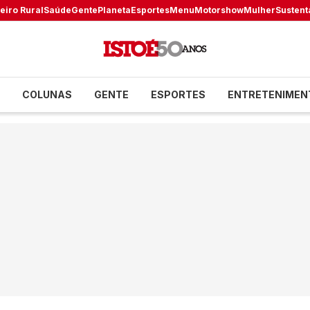
eiro Rural
Saúde
Gente
Planeta
Esportes
Menu
Motorshow
Mulher
Sustent
COLUNAS
GENTE
ESPORTES
ENTRETENIMEN