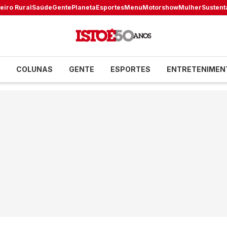
eiro Rural
Saúde
Gente
Planeta
Esportes
Menu
Motorshow
Mulher
Sustent
COLUNAS
GENTE
ESPORTES
ENTRETENIMEN