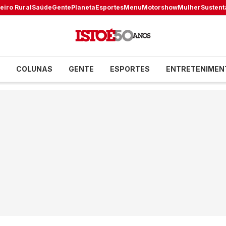
eiro Rural
Saúde
Gente
Planeta
Esportes
Menu
Motorshow
Mulher
Sustent
COLUNAS
GENTE
ESPORTES
ENTRETENIMEN