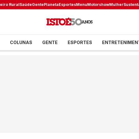
eiro Rural
Saúde
Gente
Planeta
Esportes
Menu
Motorshow
Mulher
Sustent
COLUNAS
GENTE
ESPORTES
ENTRETENIMEN