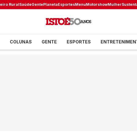
eiro Rural
Saúde
Gente
Planeta
Esportes
Menu
Motorshow
Mulher
Sustent
COLUNAS
GENTE
ESPORTES
ENTRETENIMEN