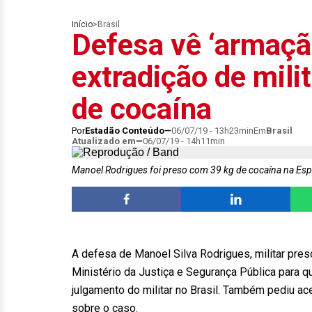
Início
>
Brasil
Defesa vê ‘armação
extradição de mili
de cocaína
Por
Estadão Conteúdo
06/07/19 - 13h23min
Em
Brasil
Atualizado em
06/07/19 - 14h11min
Manoel Rodrigues foi preso com 39 kg de cocaína na E
A defesa de Manoel Silva Rodrigues, militar pre
Ministério da Justiça e Segurança Pública para 
julgamento do militar no Brasil. Também pediu ace
sobre o caso.