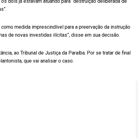
e os dois já estavam atuando para “destruição deliberada de
s”.
, como medida imprescindível para a preervação da instrução
as de novas investidas ilícitas”, disse em sua decisão.
cia, ao Tribunal de Justiça da Paraíba. Por se tratar de final
ntonista, que vai analisar o caso.