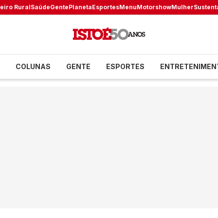
eiro Rural
Saúde
Gente
Planeta
Esportes
Menu
Motorshow
Mulher
Sustent
COLUNAS
GENTE
ESPORTES
ENTRETENIMEN