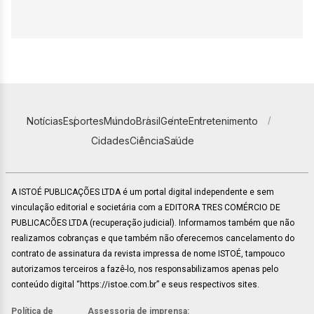
Notícias
Esportes
Mundo
Brasil
Gente
Entretenimento
Cidades
Ciência
Saúde
A ISTOÉ PUBLICAÇÕES LTDA é um portal digital independente e sem
vinculação editorial e societária com a EDITORA TRES COMÉRCIO DE
PUBLICACÕES LTDA (recuperação judicial). Informamos também que não
realizamos cobranças e que também não oferecemos cancelamento do
contrato de assinatura da revista impressa de nome ISTOÉ, tampouco
autorizamos terceiros a fazê-lo, nos responsabilizamos apenas pelo
conteúdo digital “https://istoe.com.br” e seus respectivos sites.
Política de
Assessoria de imprensa: