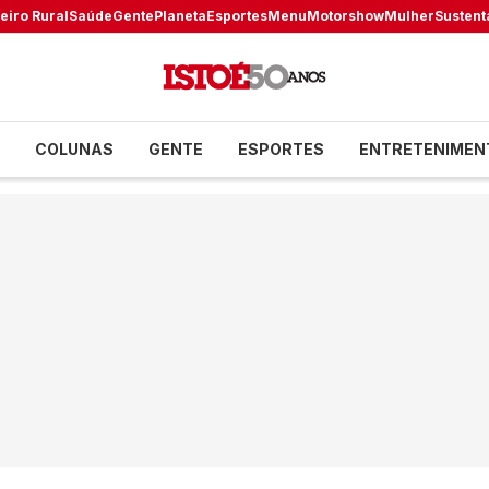
eiro Rural
Saúde
Gente
Planeta
Esportes
Menu
Motorshow
Mulher
Sustent
COLUNAS
GENTE
ESPORTES
ENTRETENIMEN