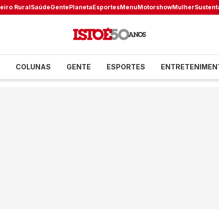
eiro Rural
Saúde
Gente
Planeta
Esportes
Menu
Motorshow
Mulher
Sustent
COLUNAS
GENTE
ESPORTES
ENTRETENIMEN