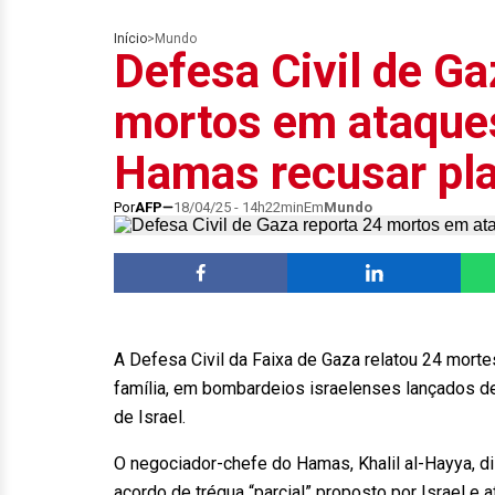
Início
>
Mundo
Defesa Civil de Ga
mortos em ataques
Hamas recusar pla
Por
AFP
18/04/25 - 14h22min
Em
Mundo
A Defesa Civil da Faixa de Gaza relatou 24 mort
família, em bombardeios israelenses lançados de
de Israel.
O negociador-chefe do Hamas, Khalil al-Hayya, di
acordo de trégua “parcial” proposto por Israel e 