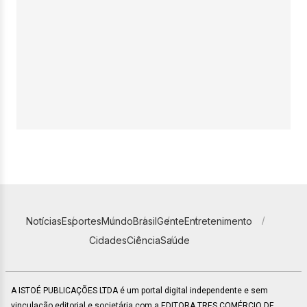
Notícias
Esportes
Mundo
Brasil
Gente
Entretenimento
Cidades
Ciência
Saúde
A ISTOÉ PUBLICAÇÕES LTDA é um portal digital independente e sem
vinculação editorial e societária com a EDITORA TRES COMÉRCIO DE