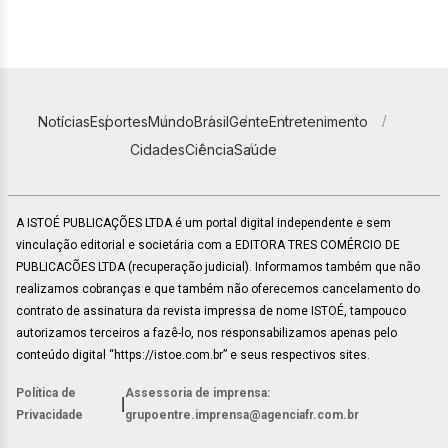
Notícias
Esportes
Mundo
Brasil
Gente
Entretenimento
Cidades
Ciência
Saúde
A ISTOÉ PUBLICAÇÕES LTDA é um portal digital independente e sem
vinculação editorial e societária com a EDITORA TRES COMÉRCIO DE
PUBLICACÕES LTDA (recuperação judicial). Informamos também que não
realizamos cobranças e que também não oferecemos cancelamento do
contrato de assinatura da revista impressa de nome ISTOÉ, tampouco
autorizamos terceiros a fazê-lo, nos responsabilizamos apenas pelo
conteúdo digital “https://istoe.com.br” e seus respectivos sites.
Política de
Assessoria de imprensa:
|
Privacidade
grupoentre.imprensa@agenciafr.com.br