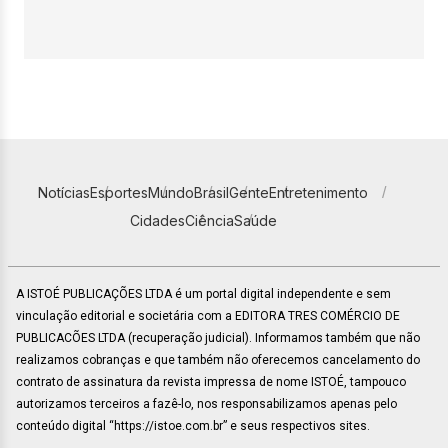
Notícias
Esportes
Mundo
Brasil
Gente
Entretenimento
Cidades
Ciência
Saúde
A ISTOÉ PUBLICAÇÕES LTDA é um portal digital independente e sem
vinculação editorial e societária com a EDITORA TRES COMÉRCIO DE
PUBLICACÕES LTDA (recuperação judicial). Informamos também que não
realizamos cobranças e que também não oferecemos cancelamento do
contrato de assinatura da revista impressa de nome ISTOÉ, tampouco
autorizamos terceiros a fazê-lo, nos responsabilizamos apenas pelo
conteúdo digital “https://istoe.com.br” e seus respectivos sites.