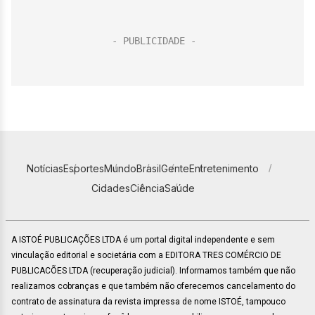
Notícias
Esportes
Mundo
Brasil
Gente
Entretenimento
Cidades
Ciência
Saúde
A ISTOÉ PUBLICAÇÕES LTDA é um portal digital independente e sem
vinculação editorial e societária com a EDITORA TRES COMÉRCIO DE
PUBLICACÕES LTDA (recuperação judicial). Informamos também que não
realizamos cobranças e que também não oferecemos cancelamento do
contrato de assinatura da revista impressa de nome ISTOÉ, tampouco