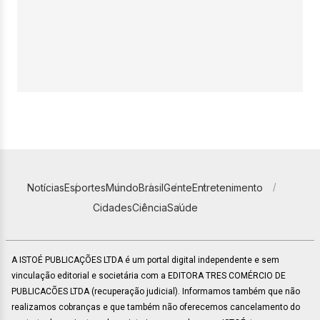
Notícias
Esportes
Mundo
Brasil
Gente
Entretenimento
Cidades
Ciência
Saúde
A ISTOÉ PUBLICAÇÕES LTDA é um portal digital independente e sem
vinculação editorial e societária com a EDITORA TRES COMÉRCIO DE
PUBLICACÕES LTDA (recuperação judicial). Informamos também que não
realizamos cobranças e que também não oferecemos cancelamento do