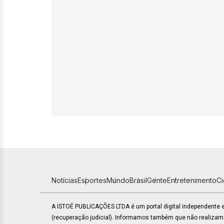
Notícias
Esportes
Mundo
Brasil
Gente
Entretenimento
C
A ISTOÉ PUBLICAÇÕES LTDA é um portal digital independente
(recuperação judicial). Informamos também que não realiza