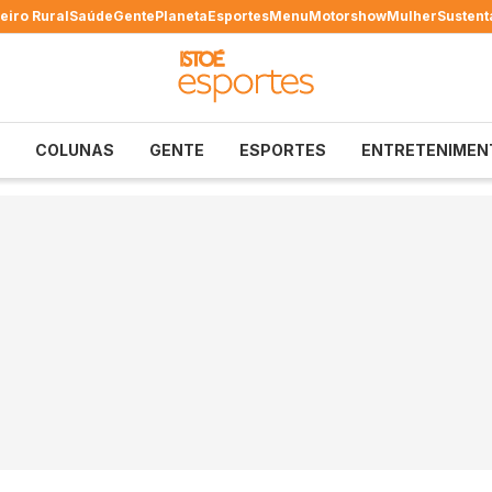
eiro Rural
Saúde
Gente
Planeta
Esportes
Menu
Motorshow
Mulher
Sustent
COLUNAS
GENTE
ESPORTES
ENTRETENIMEN