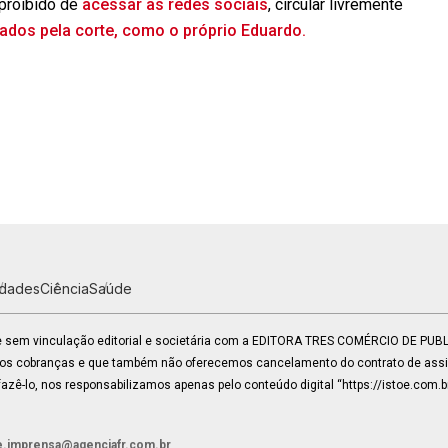
 proibido de
acessar as redes sociais
, circular livremente
ados pela corte, como o próprio Eduardo.
idades
Ciência
Saúde
 e sem vinculação editorial e societária com a EDITORA TRES COMÉRCIO DE PU
mos cobranças e que também não oferecemos cancelamento do contrato de assin
zê-lo, nos responsabilizamos apenas pelo conteúdo digital “https://istoe.com.b
e.imprensa@agenciafr.com.br