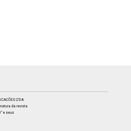
BLICACÕES LTDA
atura da revista
r” e seus