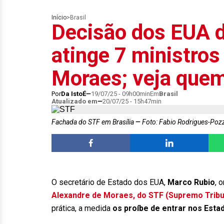
Início
>
Brasil
Decisão dos EUA d
atinge 7 ministro
Moraes; veja que
Por
Da IstoÉ
19/07/25 - 09h00min
Em
Brasil
Atualizado em
20/07/25 - 15h47min
Fachada do STF em Brasília
Foto: Fabio Rodrigues-Poz
O secretário de Estado dos EUA,
Marco Rubio
, 
Alexandre de Moraes, do STF (Supremo Tribun
prática, a medida
os proíbe de entrar nos Esta