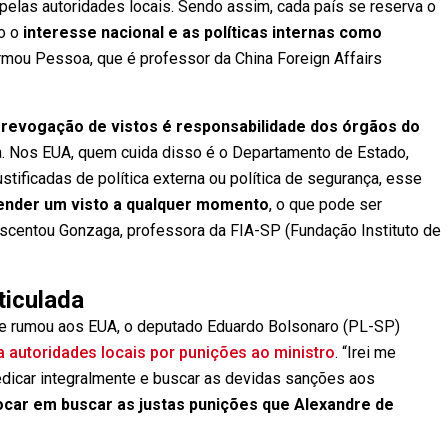
elas autoridades locais. Sendo assim, cada país se reserva o
do o
interesse nacional e as políticas internas como
firmou Pessoa, que é professor da China Foreign Affairs
revogação de vistos é responsabilidade dos órgãos do
ria. Nos EUA, quem cuida disso é o Departamento de Estado,
ificadas de política externa ou política de segurança, esse
pender um visto a qualquer momento
, o que pode ser
escentou Gonzaga, professora da FIA-SP (Fundação Instituto de
ticulada
 e rumou aos EUA, o deputado Eduardo Bolsonaro (PL-SP)
 a autoridades locais por punições ao ministro
. “Irei me
dicar integralmente e buscar as devidas sanções aos
focar em buscar as justas punições que Alexandre de