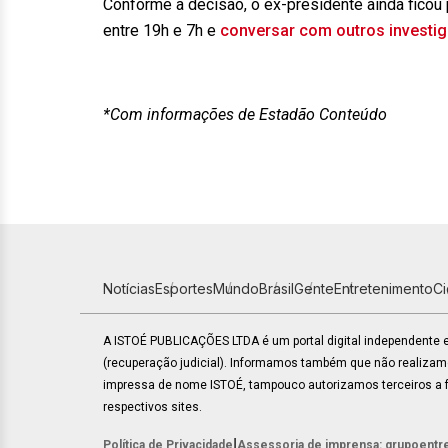
Conforme a decisão, o ex-presidente ainda ficou
entre 19h e 7h e
conversar com outros investig
*Com informações de Estadão Conteúdo
Notícias
Esportes
Mundo
Brasil
Gente
Entretenimento
C
A ISTOÉ PUBLICAÇÕES LTDA é um portal digital independente
(recuperação judicial). Informamos também que não realiza
impressa de nome ISTOÉ, tampouco autorizamos terceiros a fa
respectivos sites.
|
Política de Privacidade
Assessoria de imprensa: grupoentr